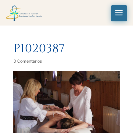
a
P1020387
0 Comentarios