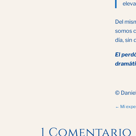
eleva
Del mis
somos ca
día, sin
El perd
dramát
© Danie
←
Mi exper
1 Comentario