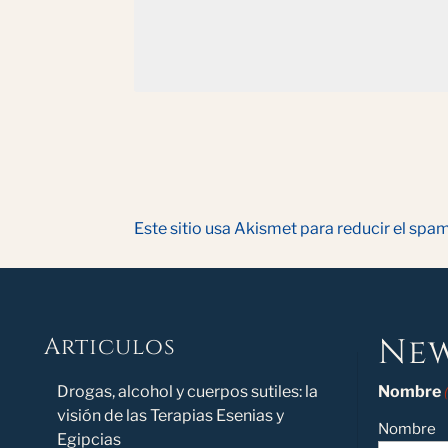
Este sitio usa Akismet para reducir el spa
New
Articulos
Novedad
Drogas, alcohol y cuerpos sutiles: la
Nombre
visión de las Terapias Esenias y
Nombre
Egipcias