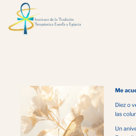
Me acue
Diez o v
las colu
Un anive