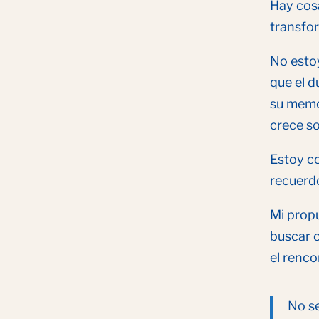
Hay cos
transfo
No estoy
que el d
su memor
crece sol
Estoy co
recuerdo
Mi propu
buscar 
el renco
No se