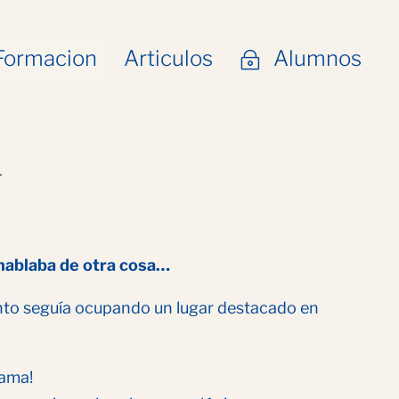
Formacion
Articulos
Alumnos
~
a
ablaba de otra cosa…
ento seguía ocupando un lugar destacado en
rama!