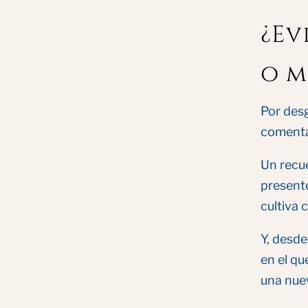
¿Ev
o m
Por desg
comenta
Un recu
present
cultiva 
Y, desde
en el qu
una nuev