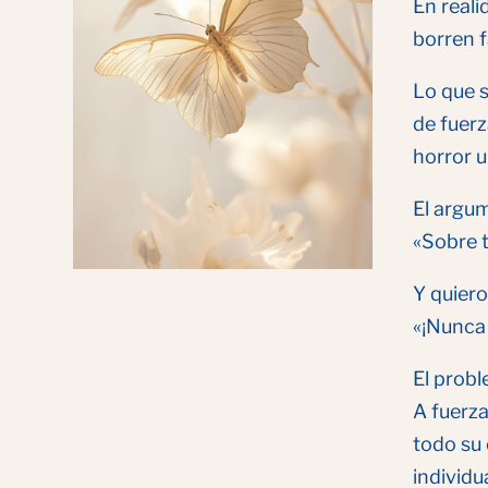
En reali
borren f
Lo que s
de fuerz
horror u
El argum
«Sobre t
Y quiero
«¡Nunca 
El prob
A fuerz
todo su 
individu