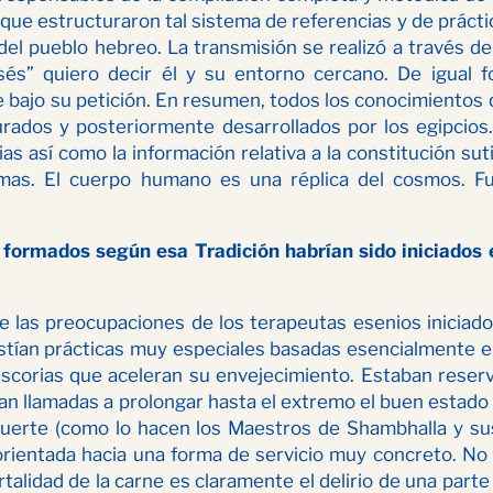
s que estructuraron tal sistema de referencias y de práct
del pueblo hebreo. La transmisión se realizó a través d
sés” quiero decir él y su entorno cercano. De igual 
bajo su petición. En resumen, todos los conocimientos q
urados y posteriormente desarrollados por los egipcios
ias así como la información relativa a la constitución s
mas. El cuerpo humano es una réplica del cosmos. Fu
formados según esa Tradición habrían sido iniciados 
e las preocupaciones de los terapeutas esenios iniciados
xistían prácticas muy especiales basadas esencialmente en
 escorias que aceleran su envejecimiento. Estaban rese
ían llamadas a prolongar hasta el extremo el buen estado 
a muerte (como lo hacen los Maestros de Shambhalla y sus
 orientada hacia una forma de servicio muy concreto. No 
rtalidad de la carne es claramente el delirio de una part