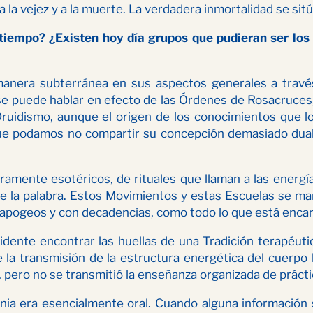
 vejez y a la muerte. La verdadera inmortalidad se sitúa
tiempo? ¿Existen hoy día grupos que pudieran ser lo
anera subterránea en sus aspectos generales a través 
, se puede hablar en efecto de las Órdenes de Rosacruce
l Druidismo, aunque el origen de los conocimientos que 
que podamos no compartir su concepción demasiado duali
ente esotéricos, de rituales que llaman a las energías
 de la palabra. Estos Movimientos y estas Escuelas se ma
con apogeos y con decadencias, como todo lo que está enca
ente encontrar las huellas de una Tradición terapéuti
 de la transmisión de la estructura energética del cue
pero no se transmitió la enseñanza organizada de prácti
enia era esencialmente oral. Cuando alguna información s