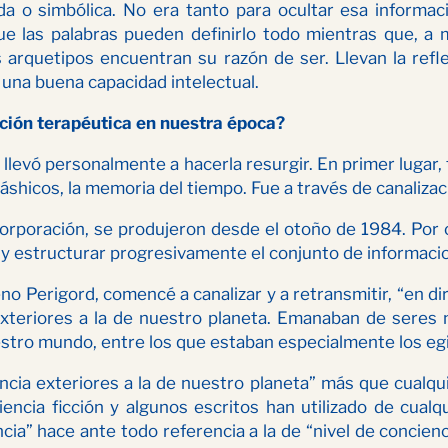
a o simbólica. No era tanto para ocultar esa informa
que las palabras pueden definirlo todo mientras que, 
s arquetipos encuentran su razón de ser. Llevan la ref
una buena capacidad intelectual.
ción terapéutica en nuestra época?
llevó personalmente a hacerla resurgir. En primer lugar,
káshicos, la memoria del tiempo. Fue a través de canalizac
orporación, se produjeron desde el otoño de 1984. Por o
 estructurar progresivamente el conjunto de informacion
eno Perigord, comencé a canalizar y a retransmitir, “en d
 exteriores a la de nuestro planeta. Emanaban de seres
stro mundo, entre los que estaban especialmente los egip
iencia exteriores a la de nuestro planeta” más que cual
encia ficción y algunos escritos han utilizado de cualq
a” hace ante todo referencia a la de “nivel de conciencia”