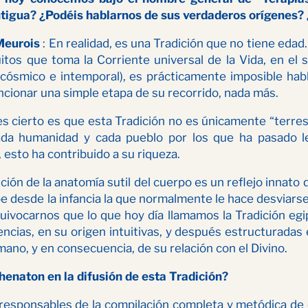
ntigua? ¿Podéis hablarnos de sus verdaderos orígenes? 
Meurois
: En realidad, es
una Tradición que no tiene edad
uitos que toma la Corriente universal de la Vida, en el
cósmico e intemporal), es prácticamente imposible habla
cionar una simple etapa de su recorrido, nada más.
s cierto es que esta Tradición no es únicamente “terres
ada humanidad y cada pueblo por los que ha pasado le 
esto ha contribuido a su riqueza.
ción de la anatomía sutil del cuerpo es un reflejo innato
be desde la infancia la que normalmente le hace desviars
ivocarnos que lo que hoy día llamamos la Tradición egipc
ncias, en su origen intuitivas, y después estructurada
mano, y en consecuencia, de su relación con el Divino.
khenaton en la difusión de esta Tradición?
 responsables de la compilación completa y metódica de