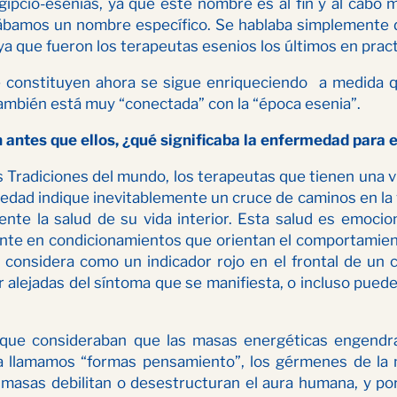
gipcio-esenias, ya que este nombre es al fin y al cabo má
 dábamos un nombre específico. Se hablaba simplemente 
 ya que fueron los terapeutas esenios los últimos en prac
 constituyen ahora se sigue enriqueciendo a medida qu
ambién está muy “conectada” con la “época esenia”.
on antes que ellos, ¿qué significaba la enfermedad para
 Tradiciones del mundo, los terapeutas que tienen una v
edad indique inevitablemente un cruce de caminos en la 
nte la salud de su vida interior. Esta salud es emocio
nte en condicionamientos que orientan el comportamient
considera como un indicador rojo en el frontal de un
ar alejadas del síntoma que se manifiesta, o incluso pue
ría que consideraban que las masas energéticas enge
a llamamos “formas pensamiento”, los gérmenes de la 
 masas debilitan o desestructuran el aura humana, y por