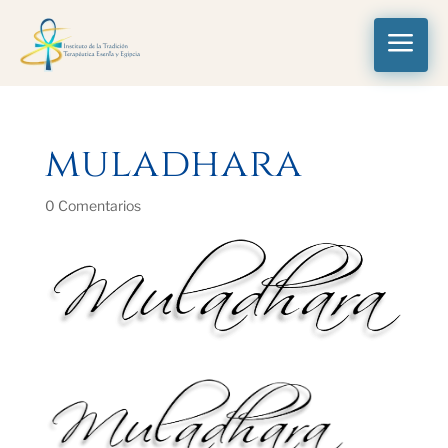
a
muladhara
0 Comentarios