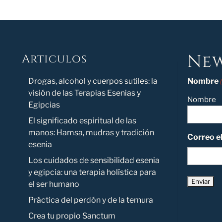
New
Articulos
Novedad
Drogas, alcohol y cuerpos sutiles: la
Nombre
visión de las Terapias Esenias y
Nombre
Egipcias
El significado espiritual de las
manos: Hamsa, mudras y tradición
Correo e
esenia
Los cuidados de sensibilidad esenia
y egipcia: una terapia holística para
el ser humano
Práctica del perdón y de la ternura
Crea tu propio Sanctum