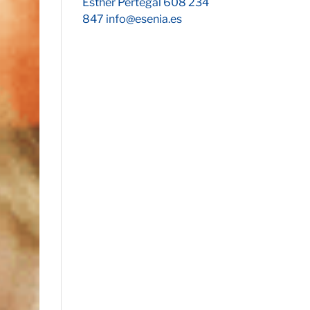
Esther Pertegal 608 234
847 info@esenia.es