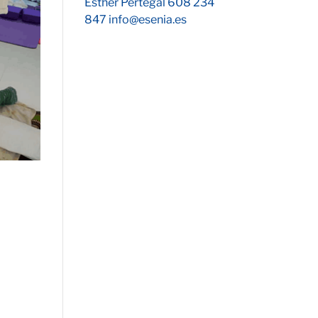
Esther Pertegal 608 234
847 info@esenia.es