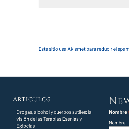
Este sitio usa Akismet para reducir el spa
New
Articulos
Novedad
Drogas, alcohol y cuerpos sutiles: la
Nombre
visión de las Terapias Esenias y
Nombre
Egipcias