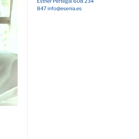
Esther Pertegal 608 234
847 info@esenia.es