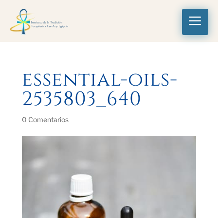
a
essential-oils-
2535803_640
0 Comentarios