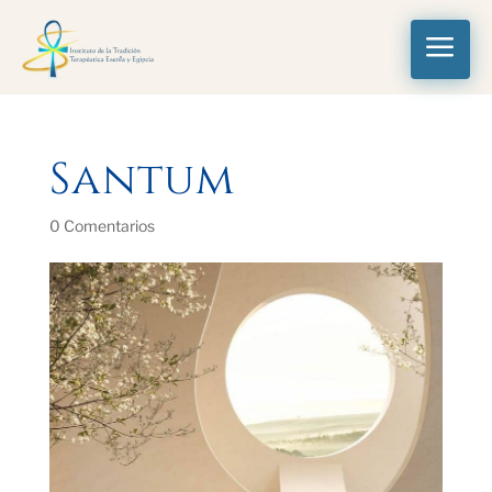
a
Santum
0 Comentarios