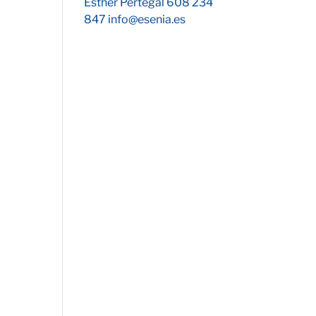
Esther Pertegal 608 234
847 info@esenia.es