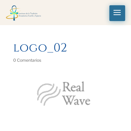
a
logo_02
0 Comentarios