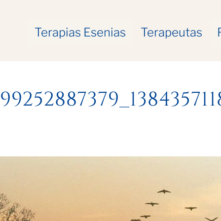
Terapias Esenias
Terapeutas
999252887379_138435711