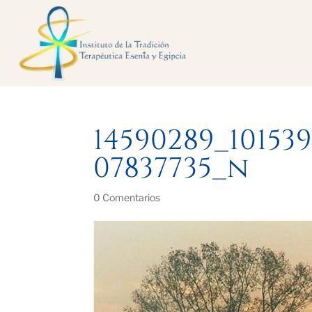
14590289_10153
07837735_n
0 Comentarios