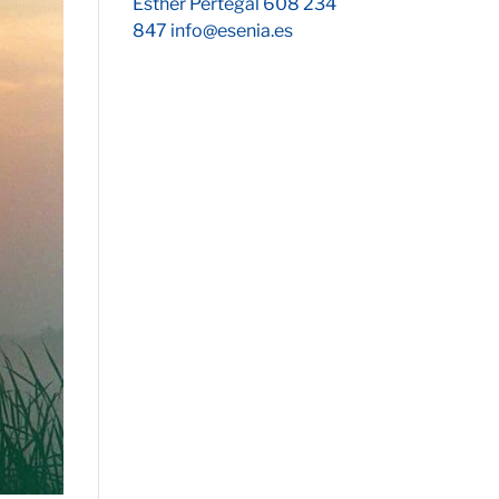
Esther Pertegal 608 234
847 info@esenia.es