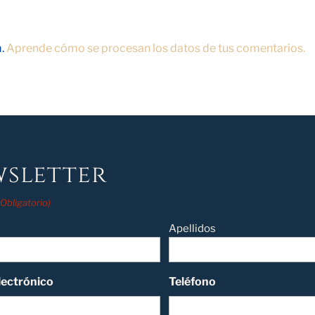
m.
Aprende cómo se procesan los datos de tus comentarios.
sletter
(Obligatorio)
Apellidos
lectrónico
Teléfono