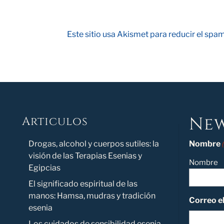
Este sitio usa Akismet para reducir el spa
New
Articulos
Novedad
Drogas, alcohol y cuerpos sutiles: la
Nombre
visión de las Terapias Esenias y
Nombre
Egipcias
El significado espiritual de las
manos: Hamsa, mudras y tradición
Correo e
esenia
Los cuidados de sensibilidad esenia