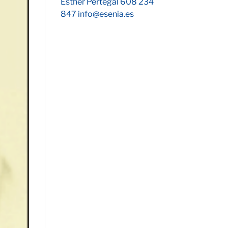
Esther Pertegal 608 234
847 info@esenia.es