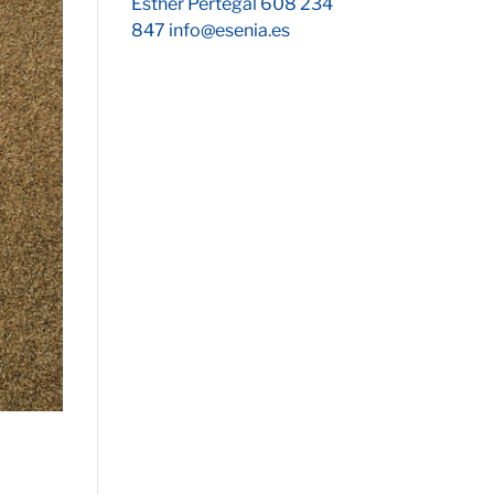
Esther Pertegal 608 234
847 info@esenia.es