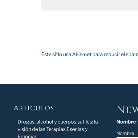
Este sitio usa Akismet para reducir el spa
New
Articulos
Novedad
Drogas, alcohol y cuerpos sutiles: la
Nombre
visión de las Terapias Esenias y
Nombre
Egipcias