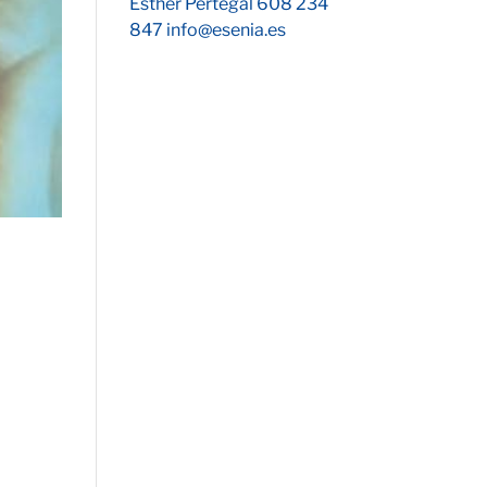
Esther Pertegal 608 234
847 info@esenia.es