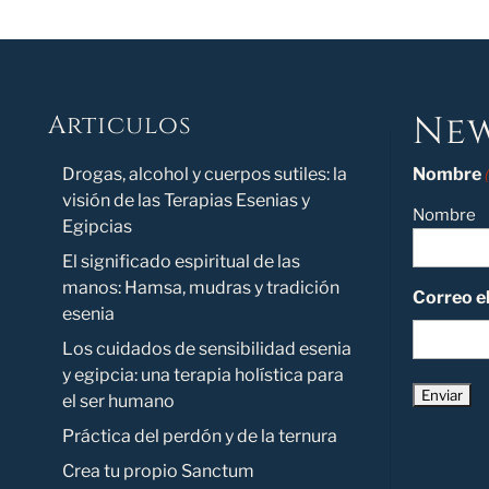
New
Articulos
Novedad
Drogas, alcohol y cuerpos sutiles: la
Nombre
visión de las Terapias Esenias y
Nombre
Egipcias
El significado espiritual de las
manos: Hamsa, mudras y tradición
Correo e
esenia
Los cuidados de sensibilidad esenia
y egipcia: una terapia holística para
el ser humano
Práctica del perdón y de la ternura
Crea tu propio Sanctum