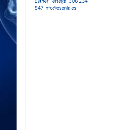
Esther Pertegal 608 234
847 info@esenia.es