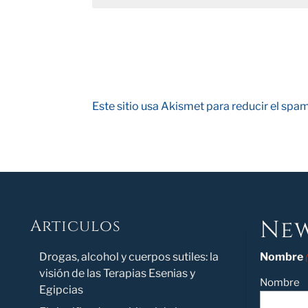
Este sitio usa Akismet para reducir el spa
New
Articulos
Novedad
Drogas, alcohol y cuerpos sutiles: la
Nombre
visión de las Terapias Esenias y
Nombre
Egipcias