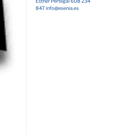
Esther Pertegal 608 234
847 info@esenia.es