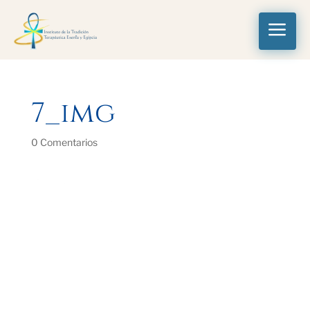
a
7_img
0 Comentarios