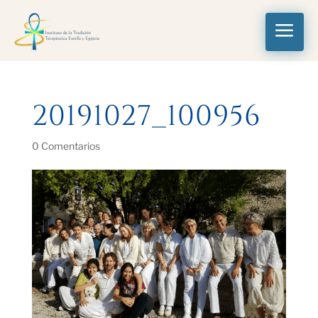
a
20191027_100956
0 Comentarios