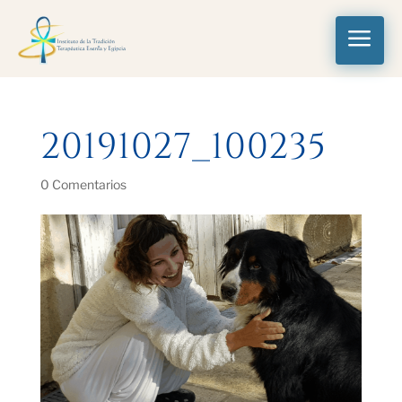
a
20191027_100235
0 Comentarios