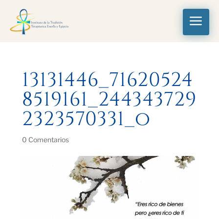
a
13131446_71620524
8519161_244343729
2323570331_o
0 Comentarios