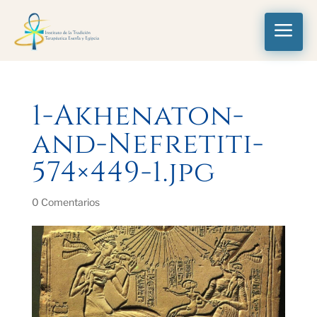
a
1-Akhenaton-
and-Nefretiti-
574×449-1.jpg
0 Comentarios