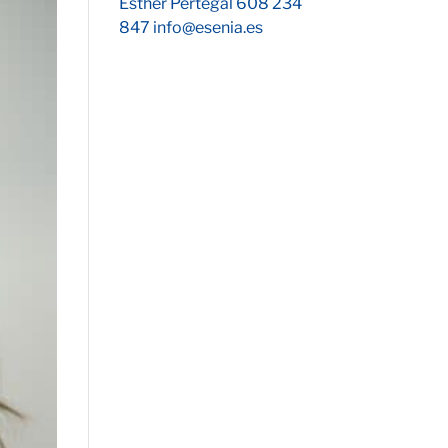
Esther Pertegal 608 234
847 info@esenia.es