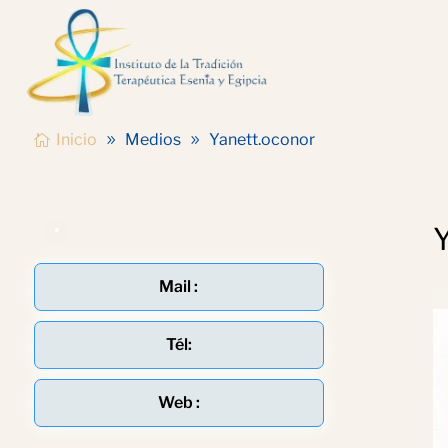
Inicio
Medios
Yanett.oconor
Mail :
Tél:
Web :