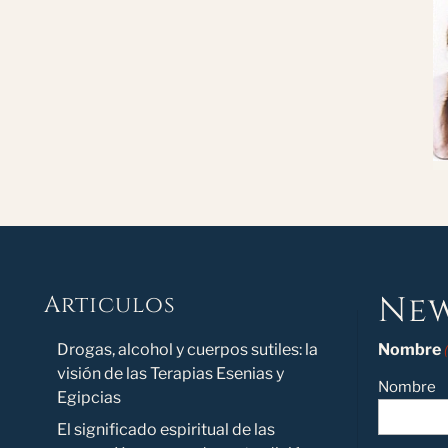
New
Articulos
Novedad
Drogas, alcohol y cuerpos sutiles: la
Nombre
visión de las Terapias Esenias y
Nombre
Egipcias
El significado espiritual de las