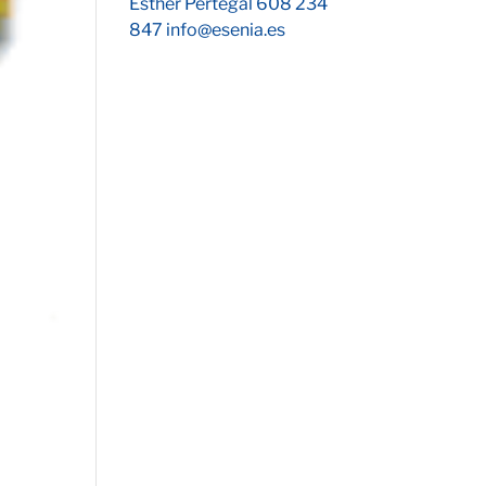
Esther Pertegal 608 234
847 info@esenia.es