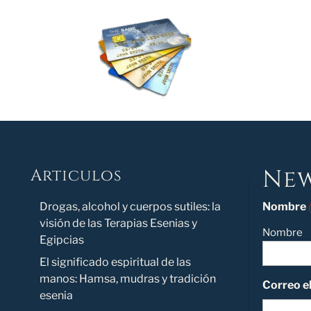
New
Articulos
Novedad
Drogas, alcohol y cuerpos sutiles: la
Nombre
visión de las Terapias Esenias y
Nombre
Egipcias
El significado espiritual de las
manos: Hamsa, mudras y tradición
Correo e
esenia