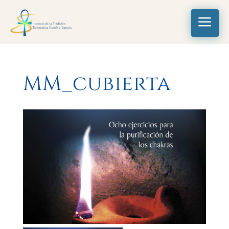
a
MM_cubierta