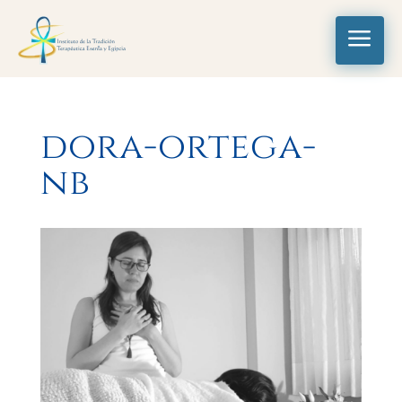
a
dora-ortega-
nb