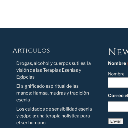
New
Articulos
Novedad
Drogas, alcohol y cuerpos sutiles: la
Nombre
visión de las Terapias Esenias y
Nombre
Egipcias
El significado espiritual de las
manos: Hamsa, mudras y tradición
Correo e
esenia
Los cuidados de sensibilidad esenia
y egipcia: una terapia holística para
el ser humano