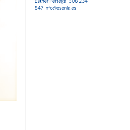
Esther Pertegal 608 234
847 info@esenia.es