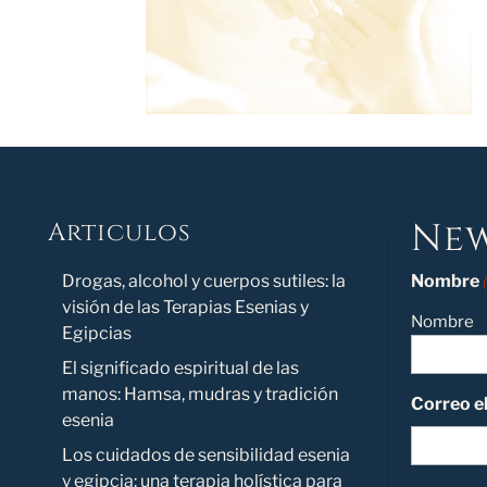
New
Articulos
Novedad
Drogas, alcohol y cuerpos sutiles: la
Nombre
visión de las Terapias Esenias y
Nombre
Egipcias
El significado espiritual de las
manos: Hamsa, mudras y tradición
Correo e
esenia
Los cuidados de sensibilidad esenia
y egipcia: una terapia holística para