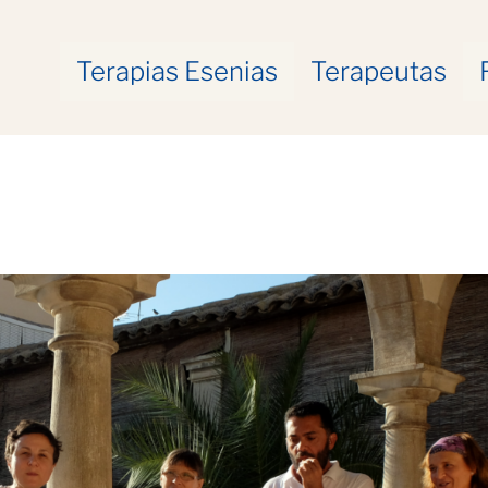
Terapias Esenias
Terapeutas