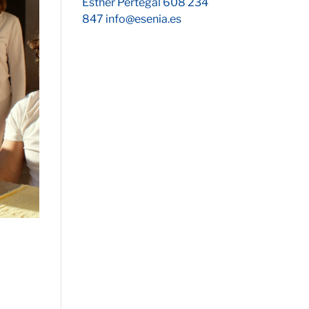
Esther Pertegal 608 234
847 info@esenia.es