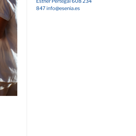
Esther Pertegal 608 234
847 info@esenia.es