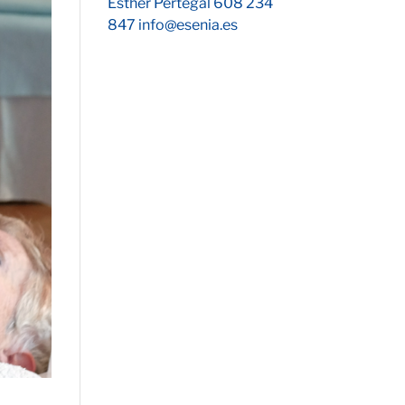
Esther Pertegal 608 234
847 info@esenia.es