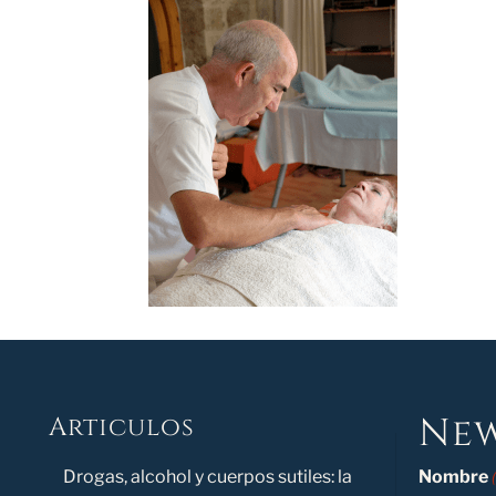
New
Articulos
Novedad
Drogas, alcohol y cuerpos sutiles: la
Nombre