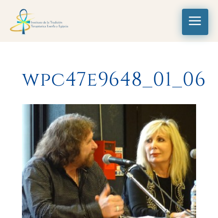
a
wpc47e9648_01_06