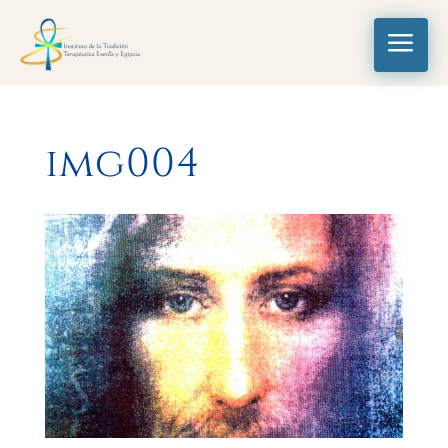
a
img004