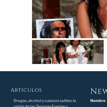
New
Articulos
Novedad
Drogas, alcohol y cuerpos sutiles: la
Nombre
visión de las Terapias Esenias y