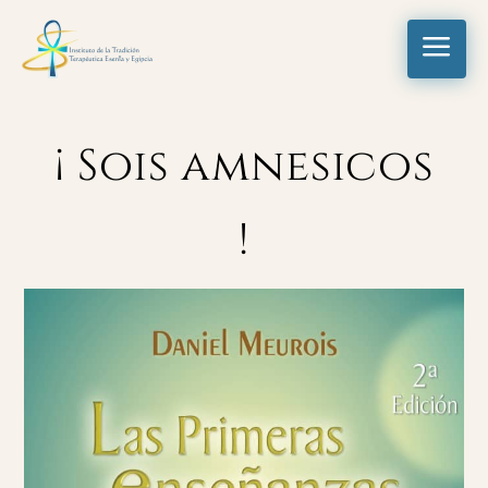
a
¡ Sois amnesicos
!