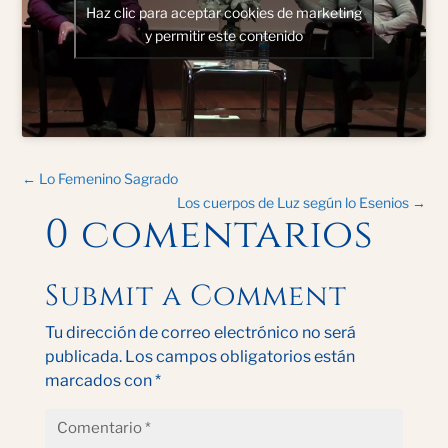
Haz clic para aceptar cookies de marketing
y permitir este contenido
←
Lo Femenino Sagrado
Los cuerpos de Luz según lo Esenios
→
0 comentarios
Submit a Comment
Tu dirección de correo electrónico no será
publicada.
Los campos obligatorios están
marcados con
*