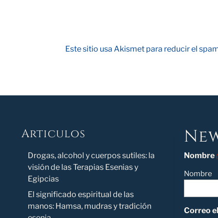
Este sitio usa Akismet para reducir el spa
New
Articulos
Novedad
Drogas, alcohol y cuerpos sutiles: la
Nombre
visión de las Terapias Esenias y
Nombre
Egipcias
El significado espiritual de las
manos: Hamsa, mudras y tradición
Correo e
esenia