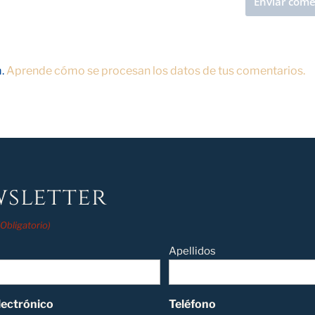
m.
Aprende cómo se procesan los datos de tus comentarios.
sletter
(Obligatorio)
Apellidos
lectrónico
Teléfono