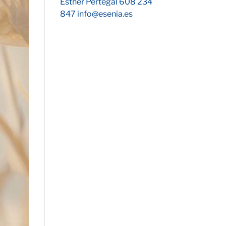
Esther Pertegal 608 234
847 info@esenia.es